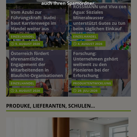
auch Ihren Spamordner.
ROSSMANN und Viva con
Vom Azubi zur
Agua: Soziales
Führungskraft: budni
Mineralwasser
baut Karrierewege im
unterstützt Gutes zu tun
Handel weiter aus
beim täglichen Einkauf
EINZELHANDEL
EINZELHANDEL
Beiersdorf
5. AUGUST 2026
4. AUGUST 2026
mehr vom leben tag: dm
Hautmikrobiom-
Österreich fördert
Forschung:
ehrenamtliches
Unternehmen gehört
Engagement der
weltweit zu den
Mitarbeitenden in
Pionieren bei der
Blaulicht-Organisationen
Erforschung
EINZELHANDEL
PRODUKTENTWICKLUNG
3. AUGUST 2026
29. JULI 2026
PRODUKE, LIEFERANTEN, SCHULEN…