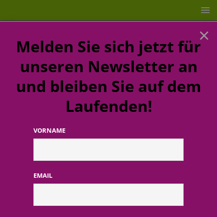
×
Melden Sie sich jetzt für
unseren Newsletter an
und bleiben Sie auf dem
Laufenden!
VORNAME
STARTSEITE
AWO
AWO
EMAIL
AKTUELLE MELDUNGEN AUS DEN UNTERNEHMEN DER
KOSMETIKBRANCHE