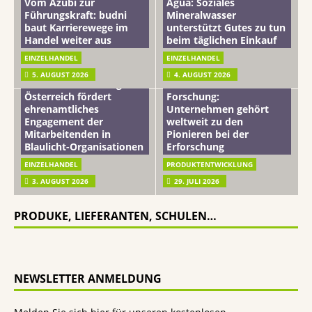
Vom Azubi zur
Agua: Soziales
Führungskraft: budni
Mineralwasser
baut Karrierewege im
unterstützt Gutes zu tun
Handel weiter aus
beim täglichen Einkauf
EINZELHANDEL
EINZELHANDEL
Beiersdorf
5. AUGUST 2026
4. AUGUST 2026
mehr vom leben tag: dm
Hautmikrobiom-
Österreich fördert
Forschung:
ehrenamtliches
Unternehmen gehört
Engagement der
weltweit zu den
Mitarbeitenden in
Pionieren bei der
Blaulicht-Organisationen
Erforschung
EINZELHANDEL
PRODUKTENTWICKLUNG
3. AUGUST 2026
29. JULI 2026
PRODUKE, LIEFERANTEN, SCHULEN…
NEWSLETTER ANMELDUNG