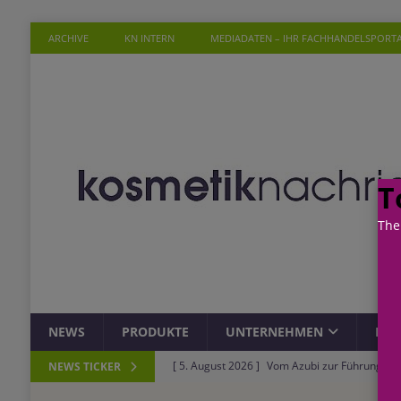
ARCHIVE
KN INTERN
MEDIADATEN – IHR FACHHANDELSPORT
T
The
NEWS
PRODUKTE
UNTERNEHMEN
PER
[ 5. August 2026 ]
Vom Azubi zur Führungskra
NEWS TICKER
[ 4. August 2026 ]
ROSSMANN und Viva con Agu