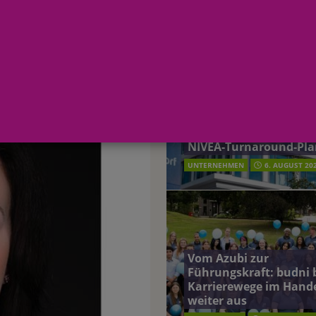
AKTUELLE MELDUNGEN
terreich fördert ehrenamtliches Engagement der Mitarbeitenden in
1
schung: Unternehmen gehört weltweit zu den Pionieren bei der
Beiersdorf Jahresgesch
2026: Konzern passt
Prognose an und besch
 2026: Konzern passt Prognose an und beschließt NIVEA-Turnaround-Plan
NIVEA-Turnaround-Pla
UNTERNEHMEN
6. AUGUST 20
Vom Azubi zur
Führungskraft: budni 
Karrierewege im Hand
weiter aus