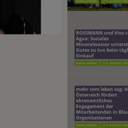
EINZELHANDEL
5. AUGUST 202
ROSSMANN und Viva c
Agua: Soziales
Mineralwasser unterst
Gutes zu tun beim täg
Einkauf
EINZELHANDEL
4. AUGUST 202
mehr vom leben tag: 
Österreich fördert
ehrenamtliches
Engagement der
Mitarbeitenden in Blau
Organisationen
EINZELHANDEL
3. AUGUST 202