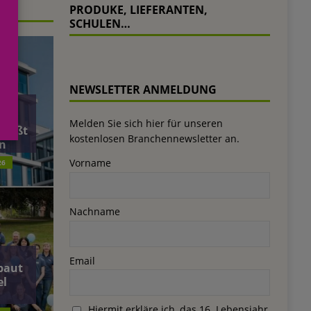
PRODUKE, LIEFERANTEN,
SCHULEN…
NEWSLETTER ANMELDUNG
äft
Melden Sie sich hier für unseren
ließt
kostenlosen Branchennewsletter an.
n
Vorname
26
Nachname
Email
baut
el
Hiermit erkläre ich, das 16. Lebensjahr