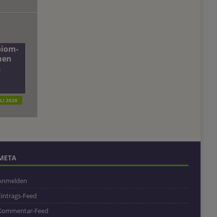
biom-
men
n
ULI 2026
META
Anmelden
Eintrags-Feed
Kommentar-Feed