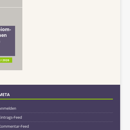
biom-
men
n
LI 2026
META
Anmelden
Eintrags-Feed
Kommentar-Feed