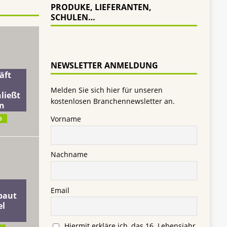
PRODUKE, LIEFERANTEN,
SCHULEN…
NEWSLETTER ANMELDUNG
äft
Melden Sie sich hier für unseren
ließt
kostenlosen Branchennewsletter an.
n
Vorname
6
Nachname
Email
baut
el
Hiermit erkläre ich, das 16. Lebensjahr