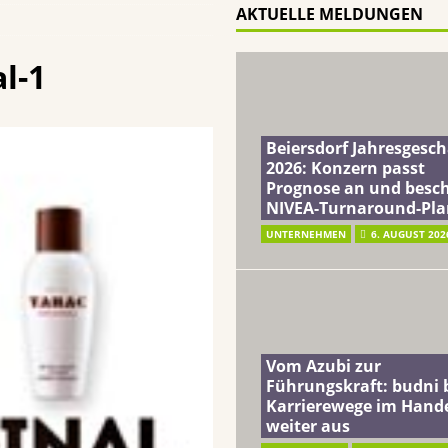
AKTUELLE MELDUNGEN
ft: budni baut Karrierewege im Handel weiter aus
EINZELHANDEL
a: Soziales Mineralwasser unterstützt Gutes zu tun beim täglichen
l-1
terreich fördert ehrenamtliches Engagement der Mitarbeitenden in
Beiersdorf Jahresgesch
2026: Konzern passt
Prognose an und besch
schung: Unternehmen gehört weltweit zu den Pionieren bei der
NIVEA-Turnaround-Pla
UNTERNEHMEN
6. AUGUST 202
Vom Azubi zur
Führungskraft: budni 
Karrierewege im Hand
weiter aus