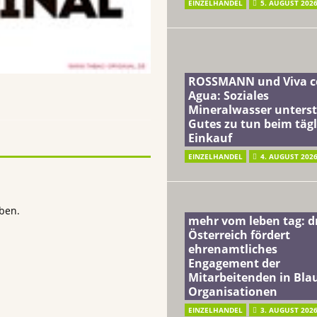
EINZELHANDEL
5. AUGUST 202
ROSSMANN und Viva c
Agua: Soziales
Mineralwasser unterst
Gutes zu tun beim täg
Einkauf
EINZELHANDEL
4. AUGUST 202
ben.
mehr vom leben tag: 
Österreich fördert
ehrenamtliches
Engagement der
Mitarbeitenden in Blau
Organisationen
EINZELHANDEL
3. AUGUST 202