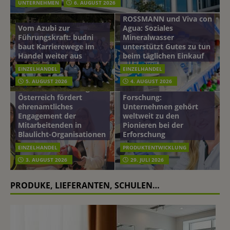
UNTERNEHMEN
6. AUGUST 2026
ROSSMANN und Viva con
Vom Azubi zur
Agua: Soziales
Führungskraft: budni
Mineralwasser
baut Karrierewege im
unterstützt Gutes zu tun
Handel weiter aus
beim täglichen Einkauf
EINZELHANDEL
EINZELHANDEL
Beiersdorf
5. AUGUST 2026
4. AUGUST 2026
mehr vom leben tag: dm
Hautmikrobiom-
Österreich fördert
Forschung:
ehrenamtliches
Unternehmen gehört
Engagement der
weltweit zu den
Mitarbeitenden in
Pionieren bei der
Blaulicht-Organisationen
Erforschung
EINZELHANDEL
PRODUKTENTWICKLUNG
3. AUGUST 2026
29. JULI 2026
PRODUKE, LIEFERANTEN, SCHULEN…