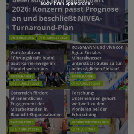
auch Ihren Spamordner.
2026: Konzern passt Prognose
an und beschließt NIVEA-
Turnaround-Plan
UNTERNEHMEN
6. AUGUST 2026
ROSSMANN und Viva con
Vom Azubi zur
Agua: Soziales
Führungskraft: budni
Mineralwasser
baut Karrierewege im
unterstützt Gutes zu tun
Handel weiter aus
beim täglichen Einkauf
EINZELHANDEL
EINZELHANDEL
Beiersdorf
5. AUGUST 2026
4. AUGUST 2026
mehr vom leben tag: dm
Hautmikrobiom-
Österreich fördert
Forschung:
ehrenamtliches
Unternehmen gehört
Engagement der
weltweit zu den
Mitarbeitenden in
Pionieren bei der
Blaulicht-Organisationen
Erforschung
EINZELHANDEL
PRODUKTENTWICKLUNG
3. AUGUST 2026
29. JULI 2026