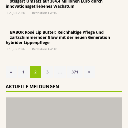
steigert Umsatz auf 384,4 Millionen Euro durch
innovationsgetriebenes Wachstum
2. Juli 2026
Redaktion FWHK
BABOR Rosé Lip Butter: Reichhaltige Pflege und
zartschimmernder Glow mit der neuen Generation
hybrider Lippenpflege
1. Juli 2026
Redaktion FWHK
«
1
2
3
…
371
»
AKTUELLE MELDUNGEN