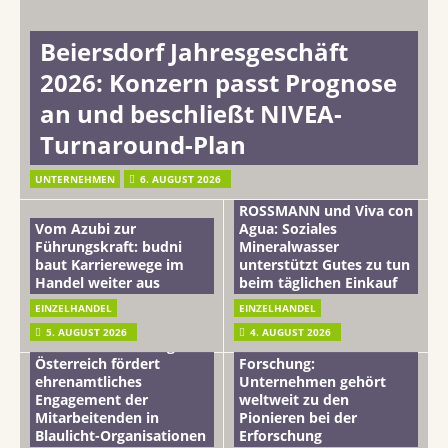
Beiersdorf Jahresgeschäft
2026: Konzern passt Prognose
an und beschließt NIVEA-
Turnaround-Plan
UNTERNEHMEN
6. AUGUST 2026
ROSSMANN und Viva con
Vom Azubi zur
Agua: Soziales
Führungskraft: budni
Mineralwasser
baut Karrierewege im
unterstützt Gutes zu tun
Handel weiter aus
beim täglichen Einkauf
EINZELHANDEL
EINZELHANDEL
Beiersdorf
5. AUGUST 2026
4. AUGUST 2026
mehr vom leben tag: dm
Hautmikrobiom-
Österreich fördert
Forschung:
ehrenamtliches
Unternehmen gehört
Engagement der
weltweit zu den
Mitarbeitenden in
Pionieren bei der
Blaulicht-Organisationen
Erforschung