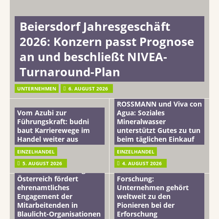
Beiersdorf Jahresgeschäft
2026: Konzern passt Prognose
an und beschließt NIVEA-
Turnaround-Plan
UNTERNEHMEN
6. AUGUST 2026
ROSSMANN und Viva con
Vom Azubi zur
Agua: Soziales
Führungskraft: budni
Mineralwasser
baut Karrierewege im
unterstützt Gutes zu tun
Handel weiter aus
beim täglichen Einkauf
EINZELHANDEL
EINZELHANDEL
Beiersdorf
5. AUGUST 2026
4. AUGUST 2026
mehr vom leben tag: dm
Hautmikrobiom-
Österreich fördert
Forschung:
ehrenamtliches
Unternehmen gehört
Engagement der
weltweit zu den
Mitarbeitenden in
Pionieren bei der
Blaulicht-Organisationen
Erforschung