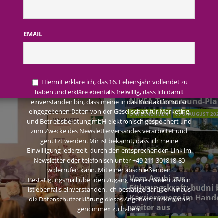
AKTUELLE MELDUNGEN
1
terreich fördert ehrenamtliches Engagement der Mitarbeitenden in
Malter-1
EMAIL
schung: Unternehmen gehört weltweit zu den Pionieren bei der
Beiersdorf Jahresgesch
2026: Konzern passt
Hiermit erkläre ich, das 16. Lebensjahr vollendet zu
Prognose an und besch
haben und erkläre ebenfalls freiwillig, dass ich damit
 2026: Konzern passt Prognose an und beschließt NIVEA-Turnaround-Plan
NIVEA-Turnaround-Pla
einverstanden bin, dass meine in das Kontaktformular
eingegebenen Daten von der Gesellschaft für Marketing
UNTERNEHMEN
6. AUGUST 20
und Betriebsberatung mbH elektronisch gespeichert und
zum Zwecke des Newsletterversandes verarbeitet und
genutzt werden. Mir ist bekannt, dass ich meine
Einwilligung jederzeit, durch den entsprechenden Link im
Newsletter oder telefonisch unter +49 211 301818-80
widerrufen kann. Mit einer abschließenden
Vom Azubi zur
Bestätigungsmail über den Zugang meines Widerrufs bin
Führungskraft: budni 
ist ebenfalls einverstanden. Ich bestätige darüber hinaus
Karrierewege im Hand
die Datenschutzerklärung dieses Angebots zur Kenntnis
weiter aus
genommen zu haben.