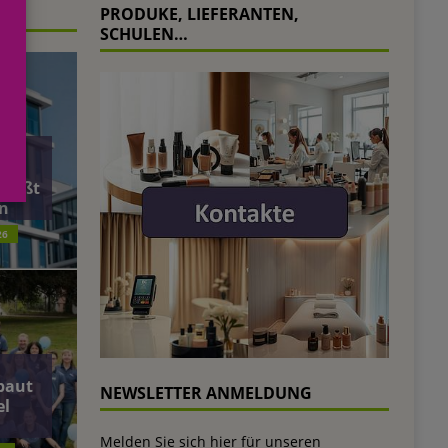
PRODUKE, LIEFERANTEN,
SCHULEN…
äft
ließt
n
26
baut
NEWSLETTER ANMELDUNG
el
Melden Sie sich hier für unseren