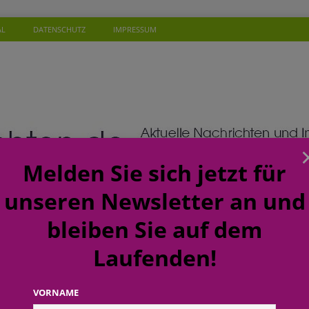
AL
DATENSCHUTZ
IMPRESSUM
Melden Sie sich jetzt für
unseren Newsletter an und
bleiben Sie auf dem
Laufenden!
SONEN
WISSEN
TERMINE
KOMMENTAR
NEW
ft: budni baut Karrierewege im Handel weiter aus
EINZELHANDEL
VORNAME
a: Soziales Mineralwasser unterstützt Gutes zu tun beim täglichen