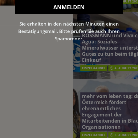
EINZELHANDEL
5. AUGUST 202
Sie erhalten in den nächsten Minuten einen
Bestätigungsmail. Bitte prüfen Sie auch Ihren
ROSSMANN und Viva c
Spamordner.
Agua: Soziales
Mineralwasser unterst
Gutes zu tun beim täg
Einkauf
EINZELHANDEL
4. AUGUST 202
mehr vom leben tag: 
Österreich fördert
ehrenamtliches
Engagement der
Mitarbeitenden in Blau
Organisationen
EINZELHANDEL
3. AUGUST 202