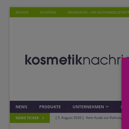
ARCHIVE
KN INTERN
MEDIADATEN – IHR FACHHANDELSPORT
NEWS
PRODUKTE
UNTERNEHMEN
PER
[ 5. August 2026 ]
Vom Azubi zur Führungskra
NEWS TICKER
[ 4. August 2026 ]
ROSSMANN und Viva con Agu