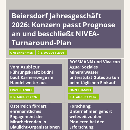
Beiersdorf Jahresgeschäft
2026: Konzern passt Prognose
an und beschließt NIVEA-
Turnaround-Plan
UNTERNEHMEN
6. AUGUST 2026
ROSSMANN und Viva con
Vom Azubi zur
Agua: Soziales
Führungskraft: budni
Mineralwasser
baut Karrierewege im
unterstützt Gutes zu tun
Handel weiter aus
beim täglichen Einkauf
EINZELHANDEL
EINZELHANDEL
Beiersdorf
5. AUGUST 2026
4. AUGUST 2026
mehr vom leben tag: dm
Hautmikrobiom-
Österreich fördert
Forschung:
ehrenamtliches
Unternehmen gehört
Engagement der
weltweit zu den
Mitarbeitenden in
Pionieren bei der
Blaulicht-Organisationen
Erforschung