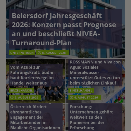
Beiersdorf Jahresgeschäft
2026: Konzern passt Prognose
an und beschließt NIVEA-
Turnaround-Plan
UNTERNEHMEN
6. AUGUST 2026
ROSSMANN und Viva con
Vom Azubi zur
Agua: Soziales
Führungskraft: budni
Mineralwasser
baut Karrierewege im
unterstützt Gutes zu tun
Handel weiter aus
beim täglichen Einkauf
EINZELHANDEL
EINZELHANDEL
Beiersdorf
5. AUGUST 2026
4. AUGUST 2026
mehr vom leben tag: dm
Hautmikrobiom-
Österreich fördert
Forschung:
ehrenamtliches
Unternehmen gehört
Engagement der
weltweit zu den
Mitarbeitenden in
Pionieren bei der
Blaulicht-Organisationen
Erforschung