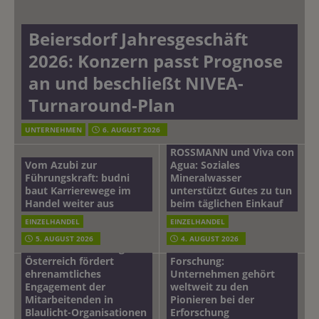
Beiersdorf Jahresgeschäft
2026: Konzern passt Prognose
an und beschließt NIVEA-
Turnaround-Plan
UNTERNEHMEN
6. AUGUST 2026
ROSSMANN und Viva con
Vom Azubi zur
Agua: Soziales
Führungskraft: budni
Mineralwasser
baut Karrierewege im
unterstützt Gutes zu tun
Handel weiter aus
beim täglichen Einkauf
EINZELHANDEL
EINZELHANDEL
Beiersdorf
5. AUGUST 2026
4. AUGUST 2026
mehr vom leben tag: dm
Hautmikrobiom-
Österreich fördert
Forschung:
ehrenamtliches
Unternehmen gehört
Engagement der
weltweit zu den
Mitarbeitenden in
Pionieren bei der
Blaulicht-Organisationen
Erforschung