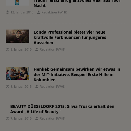
Traum“ erschafft glanzvolles Haar aus 1001
Nacht
12. Januar 2015
Redaktion FWHK
Londa Professional bietet vier neue
kraftvolle Farbnuancen für jüngeres
Aussehen
9. Januar 2015
Redaktion FWHK
Henkel: Gemeinsam bewirken wir etwas in
der MIT-Initiative. Beispiel Erste Hilfe in
Kolumbien
8. Januar 2015
Redaktion FWHK
BEAUTY DÜSSELDORF 2015: Silvia Troska erhält den
Award „A Life of Beauty“
7. Januar 2015
Redaktion FWHK