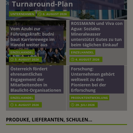
Turnaround-Plan
UNTERNEHMEN
6. AUGUST 2026
ROSSMANN und Viva con
Vom Azubi zur
Agua: Soziales
Führungskraft: budni
Mineralwasser
baut Karrierewege im
unterstützt Gutes zu tun
Handel weiter aus
beim täglichen Einkauf
EINZELHANDEL
EINZELHANDEL
Beiersdorf
5. AUGUST 2026
4. AUGUST 2026
mehr vom leben tag: dm
Hautmikrobiom-
Österreich fördert
Forschung:
ehrenamtliches
Unternehmen gehört
Engagement der
weltweit zu den
Mitarbeitenden in
Pionieren bei der
Blaulicht-Organisationen
Erforschung
EINZELHANDEL
PRODUKTENTWICKLUNG
3. AUGUST 2026
29. JULI 2026
PRODUKE, LIEFERANTEN, SCHULEN…