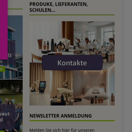
PRODUKE, LIEFERANTEN,
SCHULEN…
äft
ließt
n
26
baut
NEWSLETTER ANMELDUNG
el
Melden Sie sich hier für unseren