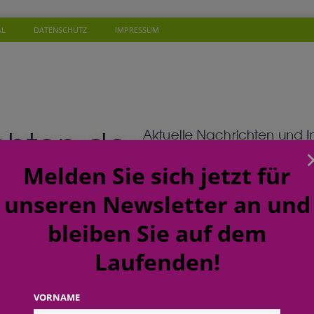
AL
DATENSCHUTZ
IMPRESSUM
Melden Sie sich jetzt für
unseren Newsletter an und
bleiben Sie auf dem
Laufenden!
SONEN
WISSEN
TERMINE
KOMMENTAR
NEW
ft: budni baut Karrierewege im Handel weiter aus
EINZELHANDEL
VORNAME
a: Soziales Mineralwasser unterstützt Gutes zu tun beim täglichen