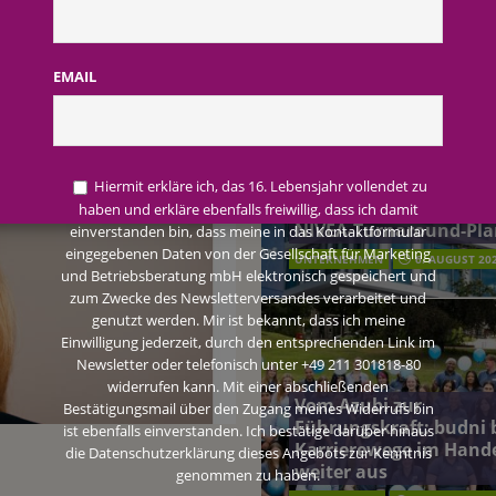
AKTUELLE MELDUNGEN
_IKW-1
terreich fördert ehrenamtliches Engagement der Mitarbeitenden in
hsel_C_IKW-1
EMAIL
schung: Unternehmen gehört weltweit zu den Pionieren bei der
Beiersdorf Jahresgesch
2026: Konzern passt
Hiermit erkläre ich, das 16. Lebensjahr vollendet zu
Prognose an und besch
haben und erkläre ebenfalls freiwillig, dass ich damit
 2026: Konzern passt Prognose an und beschließt NIVEA-Turnaround-Plan
NIVEA-Turnaround-Pla
einverstanden bin, dass meine in das Kontaktformular
eingegebenen Daten von der Gesellschaft für Marketing
UNTERNEHMEN
6. AUGUST 20
und Betriebsberatung mbH elektronisch gespeichert und
zum Zwecke des Newsletterversandes verarbeitet und
genutzt werden. Mir ist bekannt, dass ich meine
Einwilligung jederzeit, durch den entsprechenden Link im
Newsletter oder telefonisch unter +49 211 301818-80
widerrufen kann. Mit einer abschließenden
Vom Azubi zur
Bestätigungsmail über den Zugang meines Widerrufs bin
Führungskraft: budni 
ist ebenfalls einverstanden. Ich bestätige darüber hinaus
Karrierewege im Hand
die Datenschutzerklärung dieses Angebots zur Kenntnis
weiter aus
genommen zu haben.