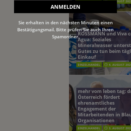
EINZELHANDEL
5. AUGUST 202
Sie erhalten in den nächsten Minuten einen
Bestätigungsmail. Bitte prüfen Sie auch Ihren
ROSSMANN und Viva c
Spamordner.
Agua: Soziales
Mineralwasser unterst
Gutes zu tun beim täg
Einkauf
EINZELHANDEL
4. AUGUST 202
mehr vom leben tag: 
Österreich fördert
ehrenamtliches
Engagement der
Mitarbeitenden in Blau
Organisationen
EINZELHANDEL
3. AUGUST 202