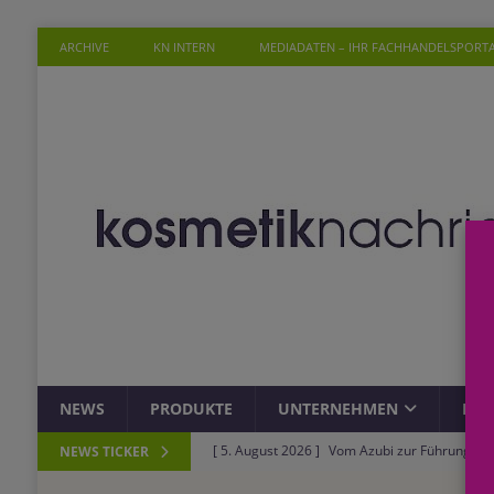
ARCHIVE
KN INTERN
MEDIADATEN – IHR FACHHANDELSPORT
NEWS
PRODUKTE
UNTERNEHMEN
PER
[ 5. August 2026 ]
Vom Azubi zur Führungskra
NEWS TICKER
[ 4. August 2026 ]
ROSSMANN und Viva con Agu