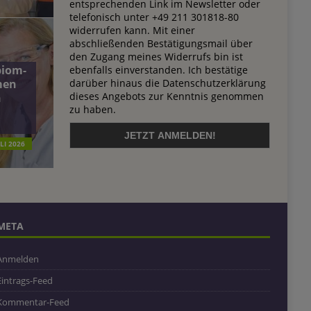
entsprechenden Link im Newsletter oder
telefonisch unter +49 211 301818-80
widerrufen kann. Mit einer
abschließenden Bestätigungsmail über
den Zugang meines Widerrufs bin ist
biom-
ebenfalls einverstanden. Ich bestätige
darüber hinaus die Datenschutzerklärung
men
dieses Angebots zur Kenntnis genommen
n
zu haben.
ULI 2026
META
Anmelden
Eintrags-Feed
Kommentar-Feed