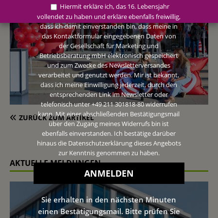
Hiermit erkläre ich, das 16. Lebensjahr
vollendet zu haben und erkläre ebenfalls freiwillig,
dass ich damit einverstanden bin, dass meine in
das Kontaktformular eingegebenen Daten von
der Gesellschaft für Marketing und
Betriebsberatung mbH elektronisch gespeichert
und zum Zwecke des Newsletterversandes
verarbeitet und genutzt werden. Mir ist bekannt,
dass ich meine Einwilligung jederzeit, durch den
entsprechenden Link im Newsletter oder
telefonisch unter +49 211 301818-80 widerrufen
kann. Mit einer abschließenden Bestätigungsmail
ZURÜCK ZUM ARTIKEL
über den Zugang meines Widerrufs bin ist
ebenfalls einverstanden. Ich bestätige darüber
hinaus die Datenschutzerklärung dieses Angebots
zur Kenntnis genommen zu haben.
AKTUELLE MELDUNGEN
Sie erhalten in den nächsten Minuten
einen Bestätigungsmail. Bitte prüfen Sie