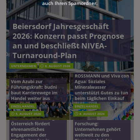
auch Ihren Spamordner.
Beiersdorf Jahresgeschäft
2026: Konzern passt Prognose
an und beschließt NIVEA-
Turnaround-Plan
UNTERNEHMEN
6. AUGUST 2026
ROSSMANN und Viva con
Vom Azubi zur
Agua: Soziales
Führungskraft: budni
Mineralwasser
baut Karrierewege im
unterstützt Gutes zu tun
Handel weiter aus
beim täglichen Einkauf
EINZELHANDEL
EINZELHANDEL
Beiersdorf
5. AUGUST 2026
4. AUGUST 2026
mehr vom leben tag: dm
Hautmikrobiom-
Österreich fördert
Forschung:
ehrenamtliches
Unternehmen gehört
Engagement der
weltweit zu den