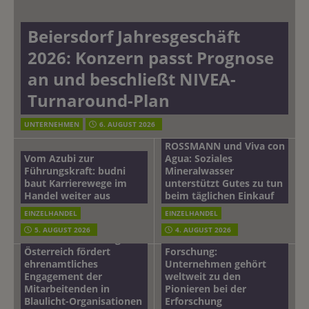
Beiersdorf Jahresgeschäft
2026: Konzern passt Prognose
an und beschließt NIVEA-
Turnaround-Plan
UNTERNEHMEN
6. AUGUST 2026
ROSSMANN und Viva con
Vom Azubi zur
Agua: Soziales
Führungskraft: budni
Mineralwasser
baut Karrierewege im
unterstützt Gutes zu tun
Handel weiter aus
beim täglichen Einkauf
EINZELHANDEL
EINZELHANDEL
Beiersdorf
5. AUGUST 2026
4. AUGUST 2026
mehr vom leben tag: dm
Hautmikrobiom-
Österreich fördert
Forschung:
ehrenamtliches
Unternehmen gehört
Engagement der
weltweit zu den
Mitarbeitenden in
Pionieren bei der
Blaulicht-Organisationen
Erforschung