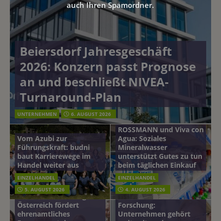
auch Ihren Spamordner.
Beiersdorf Jahresgeschäft
2026: Konzern passt Prognose
an und beschließt NIVEA-
Turnaround-Plan
UNTERNEHMEN
6. AUGUST 2026
ROSSMANN und Viva con
Vom Azubi zur
Agua: Soziales
Führungskraft: budni
Mineralwasser
baut Karrierewege im
unterstützt Gutes zu tun
Handel weiter aus
beim täglichen Einkauf
EINZELHANDEL
EINZELHANDEL
Beiersdorf
5. AUGUST 2026
4. AUGUST 2026
mehr vom leben tag: dm
Hautmikrobiom-
Österreich fördert
Forschung:
ehrenamtliches
Unternehmen gehört