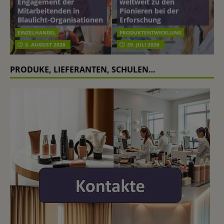
Engagement der
weltweit zu den
Mitarbeitenden in
Pionieren bei der
Blaulicht-Organisationen
Erforschung
EINZELHANDEL
PRODUKTENTWICKLUNG
3. AUGUST 2026
29. JULI 2026
PRODUKE, LIEFERANTEN, SCHULEN…