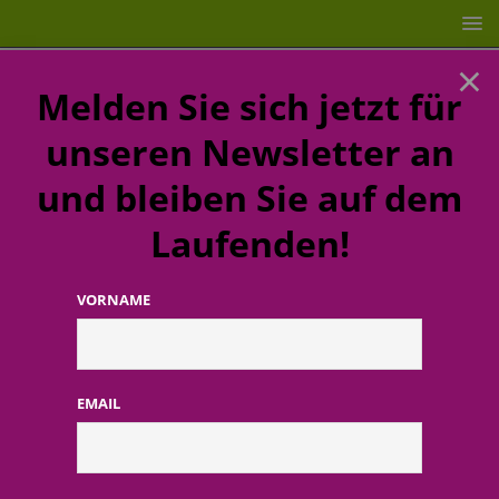
×
Melden Sie sich jetzt für
unseren Newsletter an
und bleiben Sie auf dem
Laufenden!
VORNAME
STARTSEITE
Medien
Beiersdorf-drag-queen-olivia-jones-
nivea-1
EMAIL
Beiersdorf-drag-queen-olivia-
jones-nivea-1