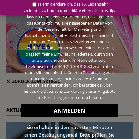
Hiermit erkläre ich, das 16. Lebensjahr
vollendet zu haben und erkläre ebenfalls freiwillig,
dass ich damit einverstanden bin, dass meine in
das Kontaktformular eingegebenen Daten von
der Gesellschaft für Marketing und
Betriebsberatung mbH elektronisch gespeichert
und zum Zwecke des Newsletterversandes
verarbeitet und genutzt werden. Mir ist bekannt,
dass ich meine Einwilligung jederzeit, durch den
entsprechenden Link im Newsletter oder
telefonisch unter +49 211 301818-80 widerrufen
kann. Mit einer abschließenden Bestätigungsmail
über den Zugang meines Widerrufs bin ist
ZURÜCK ZUM ARTIKEL
ebenfalls einverstanden. Ich bestätige darüber
hinaus die Datenschutzerklärung dieses Angebots
zur Kenntnis genommen zu haben.
AKTUELLE MELDUNGEN
Sie erhalten in den nächsten Minuten
einen Bestätigungsmail. Bitte prüfen Sie