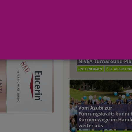
AKTUELLE MELDUNGEN
1
terreich fördert ehrenamtliches Engagement der Mitarbeitenden in
163929-1
schung: Unternehmen gehört weltweit zu den Pionieren bei der
Beiersdorf Jahresgesch
2026: Konzern passt
Prognose an und besch
 2026: Konzern passt Prognose an und beschließt NIVEA-Turnaround-Plan
NIVEA-Turnaround-Pla
UNTERNEHMEN
6. AUGUST 20
Vom Azubi zur
Führungskraft: budni 
Karrierewege im Hand
weiter aus