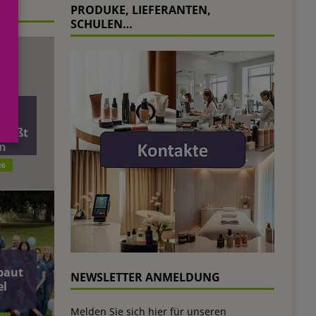
PRODUKE, LIEFERANTEN,
SCHULEN…
äft
ließt
n
26
baut
NEWSLETTER ANMELDUNG
el
Melden Sie sich hier für unseren