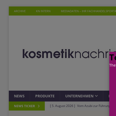
ARCHIVE
KN INTERN
MEDIADATEN – IHR FACHHANDELSPORT
T
The
NEWS
PRODUKTE
UNTERNEHMEN
PER
[ 5. August 2026 ]
Vom Azubi zur Führungskra
NEWS TICKER
[ 4. August 2026 ]
ROSSMANN und Viva con Agu