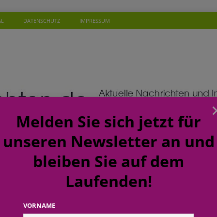
AL
DATENSCHUTZ
IMPRESSUM
Melden Sie sich jetzt für
unseren Newsletter an und
bleiben Sie auf dem
Laufenden!
SONEN
WISSEN
TERMINE
KOMMENTAR
NEW
ft: budni baut Karrierewege im Handel weiter aus
EINZELHANDEL
VORNAME
a: Soziales Mineralwasser unterstützt Gutes zu tun beim täglichen