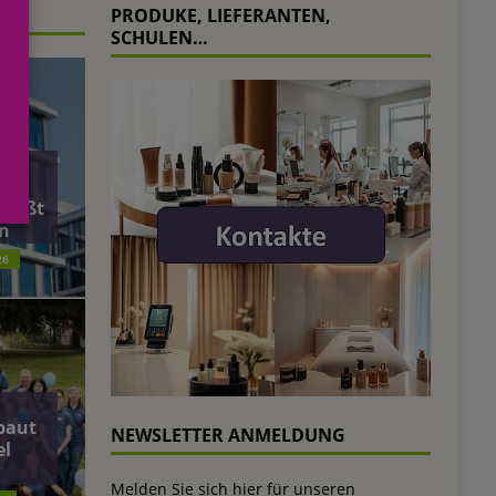
PRODUKE, LIEFERANTEN,
SCHULEN…
äft
ließt
n
26
baut
NEWSLETTER ANMELDUNG
el
Melden Sie sich hier für unseren