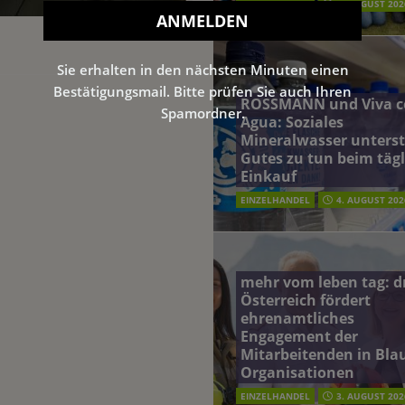
EINZELHANDEL
5. AUGUST 202
Sie erhalten in den nächsten Minuten einen
Bestätigungsmail. Bitte prüfen Sie auch Ihren
ROSSMANN und Viva c
Spamordner.
Agua: Soziales
Mineralwasser unterst
Gutes zu tun beim täg
Einkauf
EINZELHANDEL
4. AUGUST 202
mehr vom leben tag: 
Österreich fördert
ehrenamtliches
Engagement der
Mitarbeitenden in Blau
Organisationen
EINZELHANDEL
3. AUGUST 202