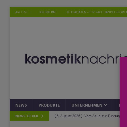
ARCHIVE
KN INTERN
MEDIADATEN – IHR FACHHANDELSPORT
NEWS
PRODUKTE
UNTERNEHMEN
PER
[ 5. August 2026 ]
Vom Azubi zur Führungskra
NEWS TICKER
[ 4. August 2026 ]
ROSSMANN und Viva con Agu