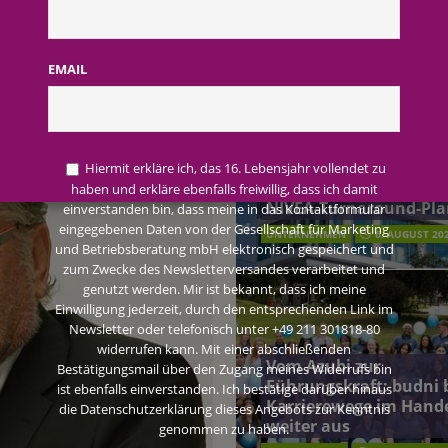
AKTUELLE MELDUNGEN
terreich fördert ehrenamtliches Engagement der Mitarbeitenden in
EMAIL
schung: Unternehmen gehört weltweit zu den Pionieren bei der
Beiersdorf Jahresgesch
2026: Konzern passt
Hiermit erkläre ich, das 16. Lebensjahr vollendet zu
Prognose an und besch
haben und erkläre ebenfalls freiwillig, dass ich damit
 2026: Konzern passt Prognose an und beschließt NIVEA-Turnaround-Plan
NIVEA-Turnaround-Pla
einverstanden bin, dass meine in das Kontaktformular
eingegebenen Daten von der Gesellschaft für Marketing
UNTERNEHMEN
6. AUGUST 20
und Betriebsberatung mbH elektronisch gespeichert und
zum Zwecke des Newsletterversandes verarbeitet und
genutzt werden. Mir ist bekannt, dass ich meine
Einwilligung jederzeit, durch den entsprechenden Link im
Newsletter oder telefonisch unter +49 211 301818-80
widerrufen kann. Mit einer abschließenden
Vom Azubi zur
Bestätigungsmail über den Zugang meines Widerrufs bin
Führungskraft: budni 
ist ebenfalls einverstanden. Ich bestätige darüber hinaus
Karrierewege im Hand
die Datenschutzerklärung dieses Angebots zur Kenntnis
weiter aus
genommen zu haben.