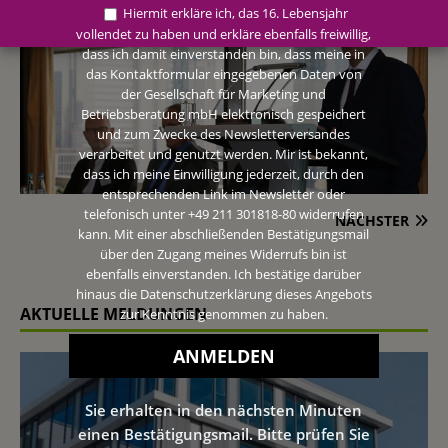
Hiermit erkläre ich, das 16. Lebensjahr
vollendet zu haben und erkläre ebenfalls freiwillig,
dass ich damit einverstanden bin, dass meine in
das Kontaktformular eingegebenen Daten von
der Gesellschaft für Marketing und
Betriebsberatung mbH elektronisch gespeichert
und zum Zwecke des Newsletterversandes
verarbeitet und genutzt werden. Mir ist bekannt,
dass ich meine Einwilligung jederzeit, durch den
entsprechenden Link im Newsletter oder
telefonisch unter +49 211 301818-80 widerrufen
NÄCHSTER
kann. Mit einer abschließenden Bestätigungsmail
über den Zugang meines Widerrufs bin ist
ebenfalls einverstanden. Ich bestätige darüber
hinaus die Datenschutzerklärung dieses Angebots
AKTUELLE MELDUNGEN
zur Kenntnis genommen zu haben.
Sie erhalten in den nächsten Minuten
einen Bestätigungsmail. Bitte prüfen Sie