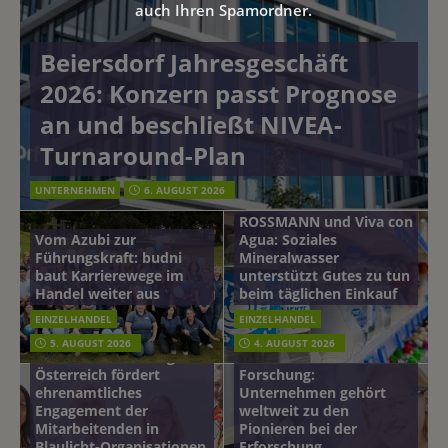
auch Ihren Spamordner.
Beiersdorf Jahresgeschäft
2026: Konzern passt Prognose
an und beschließt NIVEA-
Turnaround-Plan
UNTERNEHMEN
6. AUGUST 2026
ROSSMANN und Viva con
Vom Azubi zur
Agua: Soziales
Führungskraft: budni
Mineralwasser
baut Karrierewege im
unterstützt Gutes zu tun
Handel weiter aus
beim täglichen Einkauf
EINZELHANDEL
EINZELHANDEL
Beiersdorf
5. AUGUST 2026
4. AUGUST 2026
mehr vom leben tag: dm
Hautmikrobiom-
Österreich fördert
Forschung:
ehrenamtliches
Unternehmen gehört
Engagement der
weltweit zu den
Mitarbeitenden in
Pionieren bei der
Blaulicht-Organisationen
Erforschung