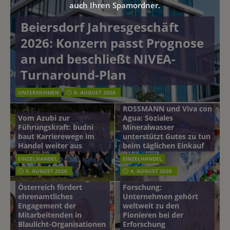
auch Ihren Spamordner.
Beiersdorf Jahresgeschäft
2026: Konzern passt Prognose
an und beschließt NIVEA-
Turnaround-Plan
UNTERNEHMEN
6. AUGUST 2026
ROSSMANN und Viva con
Vom Azubi zur
Agua: Soziales
Führungskraft: budni
Mineralwasser
baut Karrierewege im
unterstützt Gutes zu tun
Handel weiter aus
beim täglichen Einkauf
EINZELHANDEL
EINZELHANDEL
Beiersdorf
5. AUGUST 2026
4. AUGUST 2026
mehr vom leben tag: dm
Hautmikrobiom-
Österreich fördert
Forschung:
ehrenamtliches
Unternehmen gehört
Engagement der
weltweit zu den
Mitarbeitenden in
Pionieren bei der
Blaulicht-Organisationen
Erforschung