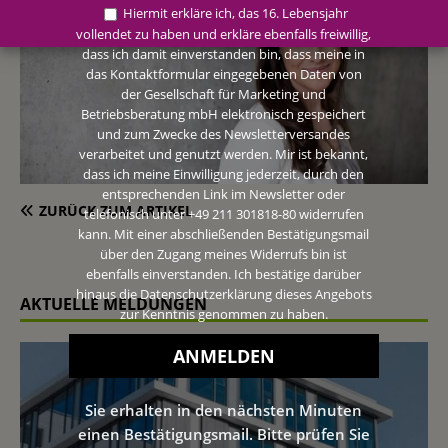
Hiermit erkläre ich, das 16. Lebensjahr
vollendet zu haben und erkläre ebenfalls freiwillig,
dass ich damit einverstanden bin, dass meine in
das Kontaktformular eingegebenen Daten von
der Gesellschaft für Marketing und
Betriebsberatung mbH elektronisch gespeichert
und zum Zwecke des Newsletterversandes
verarbeitet und genutzt werden. Mir ist bekannt,
dass ich meine Einwilligung jederzeit, durch den
entsprechenden Link im Newsletter oder
ZURÜCK ZUM ARTIKEL
telefonisch unter +49 211 301818-80 widerrufen
kann. Mit einer abschließenden Bestätigungsmail
über den Zugang meines Widerrufs bin ist
ebenfalls einverstanden. Ich bestätige darüber
hinaus die Datenschutzerklärung dieses Angebots
AKTUELLE MELDUNGEN
zur Kenntnis genommen zu haben.
Sie erhalten in den nächsten Minuten
einen Bestätigungsmail. Bitte prüfen Sie