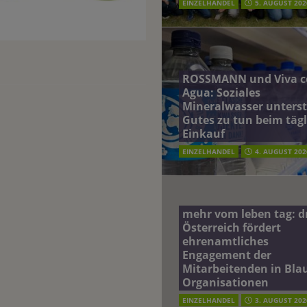
EINZELHANDEL
5. AUGUST 202
ROSSMANN und Viva c
Agua: Soziales
Mineralwasser unterst
Gutes zu tun beim täg
Einkauf
EINZELHANDEL
4. AUGUST 202
mehr vom leben tag: 
Österreich fördert
ehrenamtliches
Engagement der
Mitarbeitenden in Blau
Organisationen
EINZELHANDEL
3. AUGUST 202