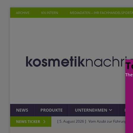
ARCHIVE
KN INTERN
MEDIADATEN – IHR FACHHANDELSPORT
T
The
NEWS
PRODUKTE
UNTERNEHMEN
PER
[ 5. August 2026 ]
Vom Azubi zur Führungskra
NEWS TICKER
[ 4. August 2026 ]
ROSSMANN und Viva con Agu