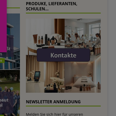
PRODUKE, LIEFERANTEN,
SCHULEN…
äft
ließt
n
26
baut
NEWSLETTER ANMELDUNG
el
Melden Sie sich hier für unseren